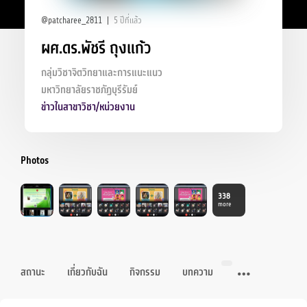
@patcharee_2811
5 ปีที่แล้ว
ผศ.ดร.พัชรี ถุงแก้ว
กลุ่มวิชาจิตวิทยาและการแนะแนว
มหาวิทยาลัยราชภัฏบุรีรัมย์
ข่าวในสาขาวิชา/หน่วยงาน
Photos
338
more
สถานะ
เกี่ยวกับฉัน
กิจกรรม
บทความ