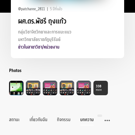
@patcharee_2811
5 ปีที่แล้ว
ผศ.ดร.พัชรี ถุงแก้ว
กลุ่มวิชาจิตวิทยาและการแนะแนว
มหาวิทยาลัยราชภัฏบุรีรัมย์
ข่าวในสาขาวิชา/หน่วยงาน
Photos
338
more
สถานะ
เกี่ยวกับฉัน
กิจกรรม
บทความ