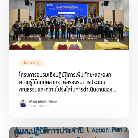
ไม่มีหมวดหมู่
โครงการอบรมเชิงปฏิบัติการเพิ่มทักษะและองค์
ความรู้ให้กับบุคลากร เพื่อรองรับการประเมิน
คุณธรรมและความโปร่งใสในการดำเนินงานของ
หน่วยงานภาครัฐ (Integrity and
นางกรรณิการ์ ภาพันธ์
Transparency Assessment: ITA) ประจำ
29 มิถุนายน 2026
ปีงบประมาณ พ.ศ. 2569