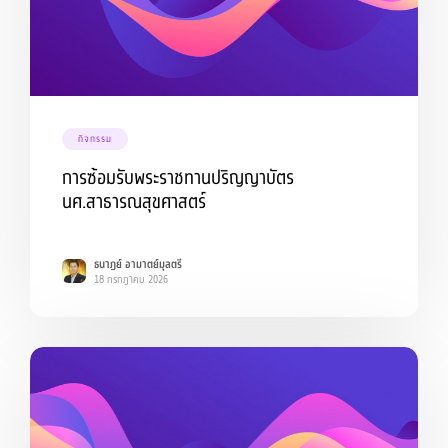
กิจกรรม
การซ้อมรับพระราชทานปริญญาบัตร
นศ.สาธารณสุขศาสตร์
ธนาฏย์ อามาตย์มุลตรี
18 กรกฎาคม 2026