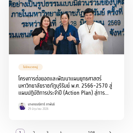
ไม่มีหมวดหมู่
โครงการต่อยอดและพัฒนาแผนยุทธศาสตร์
มหาวิทยาลัยราชภัฏบุรีรัมย์ พ.ศ. 2566-2570 สู่
แผนปฏิบัติการประจำปี (Action Plan) สู่การ
ปฏิบัติอย่างเป็นรูปธรรมแบบมีส่วนร่วมของ
นางกรรณิการ์ ภาพันธ์
บุคลากรทุกระดับภายในมหาวิทยาลัยราชภัฏ
29 มิถุนายน 2026
บุรีรัมย์ ครั้งที่ 8