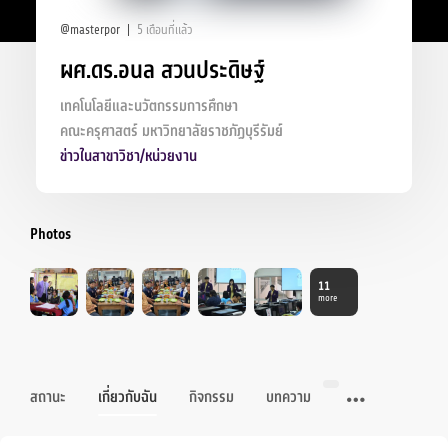
@masterpor
5 เดือนที่แล้ว
ผศ.ดร.อนล สวนประดิษฐ์
เทคโนโลยีและนวัตกรรมการศึกษา
คณะครุศาสตร์ มหาวิทยาลัยราชภัฏบุรีรัมย์
ข่าวในสาขาวิชา/หน่วยงาน
Photos
11
more
สถานะ
เกี่ยวกับฉัน
กิจกรรม
บทความ