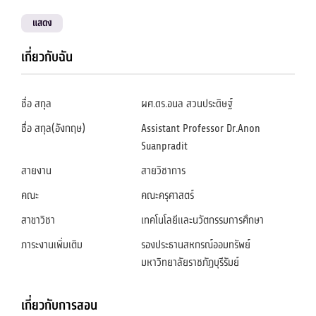
แสดง
เกี่ยวกับฉัน
ชื่อ สกุล
ผศ.ดร.อนล สวนประดิษฐ์
ชื่อ สกุล(อังกฤษ)
Assistant Professor Dr.Anon
Suanpradit
สายงาน
สายวิชาการ
คณะ
คณะครุศาสตร์
สาขาวิชา
เทคโนโลยีและนวัตกรรมการศึกษา
ภาระงานเพิ่มเติม
รองประธานสหกรณ์ออมทรัพย์
มหาวิทยาลัยราชภัฏบุรีรัมย์
เกี่ยวกับการสอน