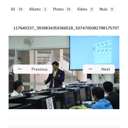
All
Albums
Photos
Videos
Music
16
1
16
0
0
117640337_3939834359366528_5074705082788175707_o
Previous
Next