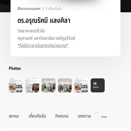
@arunrussamee
5 เดือนที่แล้ว
ดร.อรุณรัศมี แสงศิลา
วิทยาศาสตร์ทั่วไป
ครุศาสตร์ มหาวิทยาลัยราชภัฏบุรีรัมย์
*ไม่มีข่าวสารในสาขา/หน่วยงาน*
Photos
38
more
สถานะ
เกี่ยวกับฉัน
กิจกรรม
บทความ