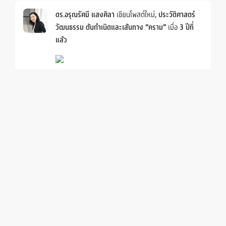
ดร.อรุณรัศมี แสงศิลา
เขียนโพสต์ใหม่,
ประวัติศาสตร์
วัฒนธรรม ต้นกำเนิดและเส้นทาง “คราม”
เมื่อ
3 ปีที่
แล้ว
Members
Groups
ดร.อรุณรัศมี แสงศิลา
เขียนโพสต์ใหม่,
กรรมการ
ประเมินผลการพัฒนางาน (PA) ข้าราชการครูและ
บุคลากรทางการศึกษา
เมื่อ
3 ปีที่แล้ว
ดร.อรุณรัศมี แสงศิลา
เขียนโพสต์ใหม่,
รับการตรวจ
ประเมินคุณภาพการศึกษาภายใน ระดับหลักสูตร ค.บ.
วิทยาศาสตร์ทั่วไป
เมื่อ
3 ปีที่แล้ว