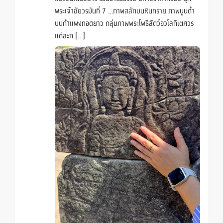
พระเจ้าชัยวรมันที่ 7 …ภาพสลักบนหินทราย ภาพนูนต่ำ
บนกำแพงทอดยาว กลุ่มภาพพระโพธิสัตว์อวโลกิเตศวร
แต่ละภ […]