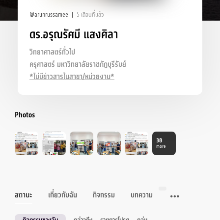
@arunrussamee
5 เดือนที่แล้ว
ดร.อรุณรัศมี แสงศิลา
วิทยาศาสตร์ทั่วไป
ครุศาสตร์ มหาวิทยาลัยราชภัฏบุรีรัมย์
*ไม่มีข่าวสารในสาขา/หน่วยงาน*
Photos
38
more
สถานะ
เกี่ยวกับฉัน
กิจกรรม
บทความ