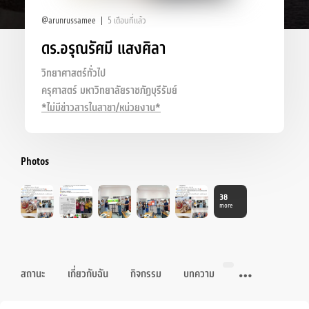
@arunrussamee
5 เดือนที่แล้ว
ดร.อรุณรัศมี แสงศิลา
วิทยาศาสตร์ทั่วไป
ครุศาสตร์ มหาวิทยาลัยราชภัฏบุรีรัมย์
*ไม่มีข่าวสารในสาขา/หน่วยงาน*
Photos
38
more
สถานะ
เกี่ยวกับฉัน
กิจกรรม
บทความ