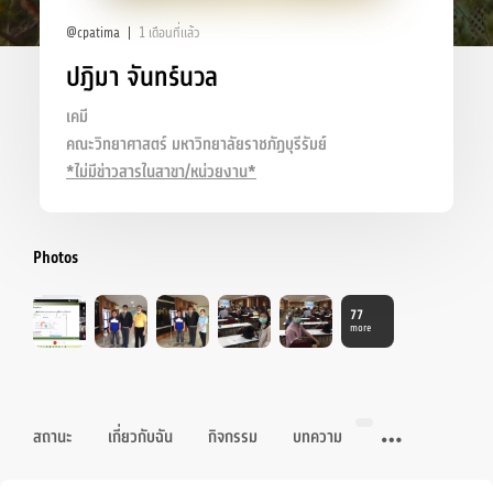
@cpatima
1 เดือนที่แล้ว
ปฎิมา จันทร์นวล
เคมี
คณะวิทยาศาสตร์ มหาวิทยาลัยราชภัฏบุรีรัมย์
*ไม่มีข่าวสารในสาขา/หน่วยงาน*
Photos
77
more
สถานะ
เกี่ยวกับฉัน
กิจกรรม
บทความ