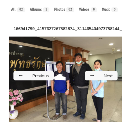
All
Albums
Photos
Videos
Music
82
1
82
0
0
166941799_4157627267582874_311465404973758244_n
Previous
Next