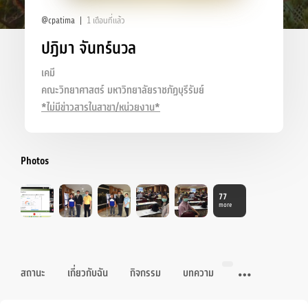
@cpatima
1 เดือนที่แล้ว
ปฎิมา จันทร์นวล
เคมี
คณะวิทยาศาสตร์ มหาวิทยาลัยราชภัฏบุรีรัมย์
*ไม่มีข่าวสารในสาขา/หน่วยงาน*
Photos
77
more
สถานะ
เกี่ยวกับฉัน
กิจกรรม
บทความ