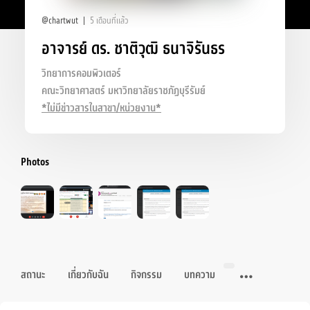
@chartwut
5 เดือนที่แล้ว
อาจารย์ ดร. ชาติวุฒิ ธนาจิรันธร
วิทยาการคอมพิวเตอร์
คณะวิทยาศาสตร์ มหาวิทยาลัยราชภัฏบุรีรัมย์
*ไม่มีข่าวสารในสาขา/หน่วยงาน*
Photos
สถานะ
เกี่ยวกับฉัน
กิจกรรม
บทความ