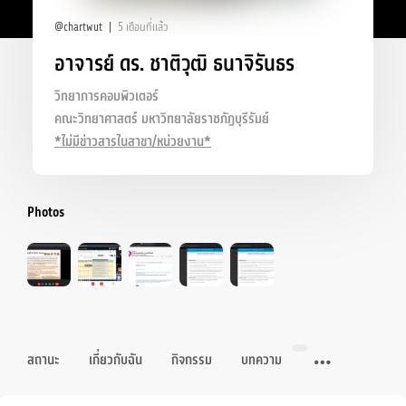
@chartwut
5 เดือนที่แล้ว
อาจารย์ ดร. ชาติวุฒิ ธนาจิรันธร
วิทยาการคอมพิวเตอร์
คณะวิทยาศาสตร์ มหาวิทยาลัยราชภัฏบุรีรัมย์
*ไม่มีข่าวสารในสาขา/หน่วยงาน*
Photos
สถานะ
เกี่ยวกับฉัน
กิจกรรม
บทความ