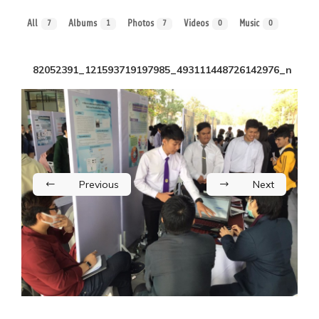
All
Albums
Photos
Videos
Music
7
1
7
0
0
82052391_121593719197985_493111448726142976_n
Previous
Next