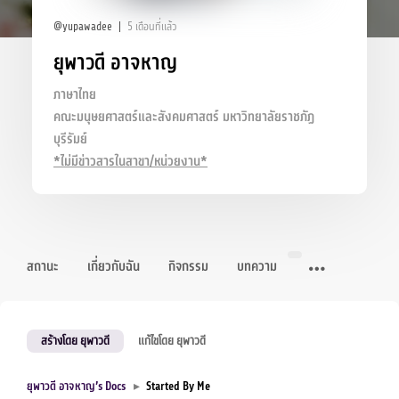
@yupawadee
5 เดือนที่แล้ว
ยุพาวดี อาจหาญ
ภาษาไทย
คณะมนุษยศาสตร์และสังคมศาสตร์ มหาวิทยาลัยราชภัฏ
บุรีรัมย์
*ไม่มีข่าวสารในสาขา/หน่วยงาน*
สถานะ
เกี่ยวกับฉัน
กิจกรรม
บทความ
สร้างโดย ยุพาวดี
แก้ไขโดย ยุพาวดี
ยุพาวดี อาจหาญ’s Docs
▸
Started By Me