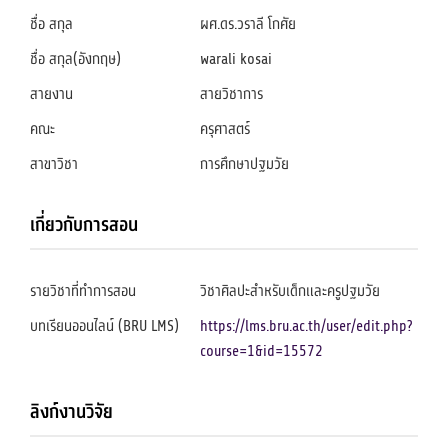
ชื่อ สกุล
ผศ.ดร.วราลี โกศัย
ชื่อ สกุล(อังกฤษ)
warali kosai
สายงาน
สายวิชาการ
คณะ
ครุศาสตร์
สาขาวิชา
การศึกษาปฐมวัย
เกี่ยวกับการสอน
รายวิชาที่ทำการสอน
วิชาศิลปะสำหรับเด็กและครูปฐมวัย
บทเรียนออนไลน์ (BRU LMS)
https://lms.bru.ac.th/user/edit.php?
course=1&id=15572
ลิงก์งานวิจัย