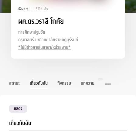
@warali
3 ปีที่แล้ว
ผศ.ดร.วราลี โกศัย
การศึกษาปฐมวัย
ครุศาสตร์ มหาวิทยาลัยราชภัฏบุรีรัมย์
*ไม่มีข่าวสารในสาขา/หน่วยงาน*
สถานะ
เกี่ยวกับฉัน
กิจกรรม
บทความ
แสดง
เกี่ยวกับฉัน