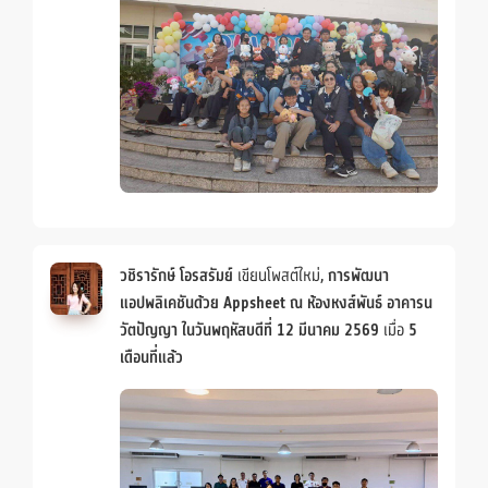
วชิรารักษ์ โอรสรัมย์
เขียนโพสต์ใหม่,
การพัฒนา
แอปพลิเคชันด้วย Appsheet ณ ห้องหงส์พันธ์ อาคารน
วัตปัญญา ในวันพฤหัสบดีที่ 12 มีนาคม 2569
เมื่อ
5
เดือนที่แล้ว