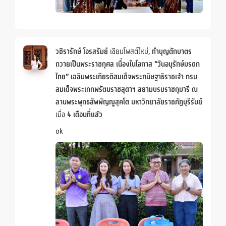
วชิรารักษ์ โอรสรัมย์
เขียนโพสต์ใหม่,
ทำบุญตักบาตร
ถวายเป็นพระราชกุศล เนื่องในโอกาส “วันอนุรักษ์มรดก
ไทย” เฉลิมพระเกียรติสมเด็จพระกนิษฐาธิราชเจ้า กรม
สมเด็จพระเททพรัตนราชสุดาฯ สยามบรมราชกุมารี ณ
ลานพระพุทธสัพพัญญูสุคโต มหาวิทยาลัยราชภัฏบุรีรัมย์
เมื่อ
4 เดือนที่แล้ว
ok