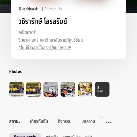
@wachirarak_
2 เดือนที่แล้ว
วชิรารักษ์ โอรสรัมย์
คณิตศาตร์
วิทยาศาสตร์ มหาวิทยาลัยราชภัฏบุรีรัมย์
*ไม่มีข่าวสารในสาขา/หน่วยงาน*
Photos
5
more
สถานะ
เกี่ยวกับฉัน
กิจกรรม
บทความ