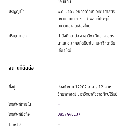
ขอนแก่น
ปริญญาโท
พ.ศ. 2559 จบการศึกษา วิทยาศาสตร
มหาบัณฑิต สาขาวิชาฟิสิกส์ประยุต์
มหาวิทยาลัยเชียงใหม่
ปริญญาเอก
กำลังศึกษาต่อ สาขาวิชา วิทยาศาสตร์
นาโนและเทคโนโลยีนาโน มหาวิทยาลัย
เชียงใหม่
สถานที่ติดต่อ
ที่อยู่
ห้องทำงาน 12207 อาคาร 12 คณะ
วิทยาศาสตร์ มหาวิทยาลัยราชภัฏบุรีรัมย์
โทรศัพท์ภายใน
–
โทรศัพท์มือถือ
0857446137
Line ID
–