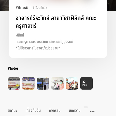
@thirawit
5 เดือนที่แล้ว
อาจารย์ธีระวิทย์ สาขาวิชาฟิสิกส์ คณะ
ครุศาสตร์
ฟสิกส์
คณะครุศาสตร์ มหาวิทยาลัยราชภัฏบุรีรัมย์
*ไม่มีข่าวสารในสาขา/หน่วยงาน*
Photos
32
more
สถานะ
เกี่ยวกับฉัน
กิจกรรม
บทความ