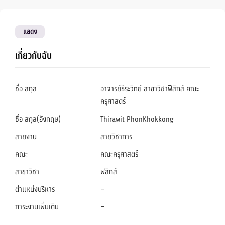
แสดง
เกี่ยวกับฉัน
ชื่อ สกุล
อาจารย์ธีระวิทย์ สาขาวิชาฟิสิกส์ คณะ
ครุศาสตร์
ชื่อ สกุล(อังกฤษ)
Thirawit PhonKhokkong
สายงาน
สายวิชาการ
คณะ
คณะครุศาสตร์
สาขาวิชา
ฟสิกส์
ตำแหน่งบริหาร
–
ภาระงานเพิ่มเติม
–