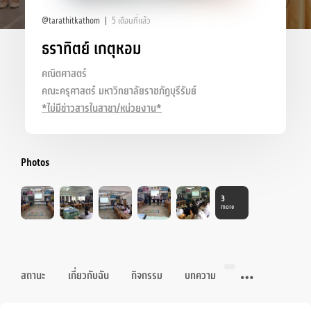
@tarathitkathom
5 เดือนที่แล้ว
ธราทิตย์ เกตุหอม
คณิตศาสตร์
คณะครุศาสตร์ มหาวิทยาลัยราชภัฏบุรีรัมย์
*ไม่มีข่าวสารในสาขา/หน่วยงาน*
Photos
3
more
สถานะ
เกี่ยวกับฉัน
กิจกรรม
บทความ