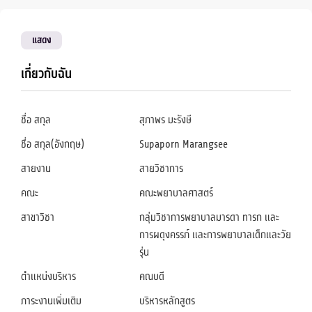
แสดง
เกี่ยวกับฉัน
ชื่อ สกุล
สุภาพร มะรังษี
ชื่อ สกุล(อังกฤษ)
Supaporn Marangsee
สายงาน
สายวิชาการ
คณะ
คณะพยาบาลศาสตร์
สาขาวิชา
กลุ่มวิชาการพยาบาลมารดา ทารก และ
การผดุงครรภ์ และการพยาบาลเด็กและวัย
รุ่น
ตำแหน่งบริหาร
คณบดี
ภาระงานเพิ่มเติม
บริหารหลักสูตร