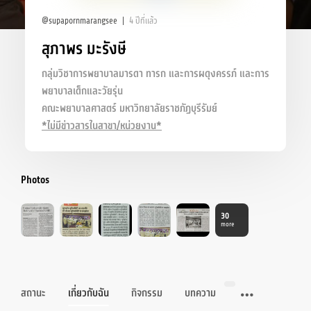
@supapornmarangsee
4 ปีที่แล้ว
สุภาพร มะรังษี
กลุ่มวิชาการพยาบาลมารดา ทารก และการผดุงครรภ์ และการ
พยาบาลเด็กและวัยรุ่น
คณะพยาบาลศาสตร์ มหาวิทยาลัยราชภัฏบุรีรัมย์
*ไม่มีข่าวสารในสาขา/หน่วยงาน*
Photos
30
more
สถานะ
เกี่ยวกับฉัน
กิจกรรม
บทความ