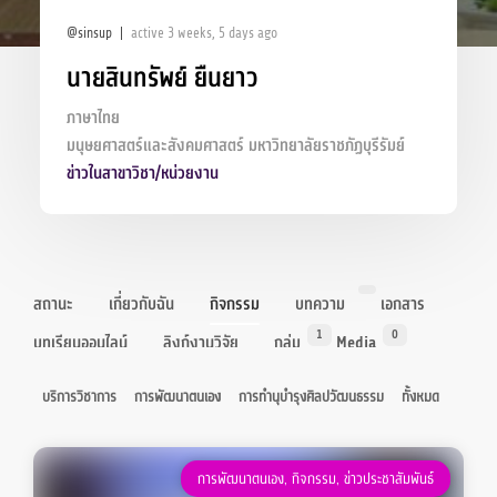
@sinsup
active 3 weeks, 5 days ago
นายสินทรัพย์ ยืนยาว
ภาษาไทย
มนุษยศาสตร์และสังคมศาสตร์ มหาวิทยาลัยราชภัฏบุรีรัมย์
ข่าวในสาขาวิชา/หน่วยงาน
สถานะ
เกี่ยวกับฉัน
กิจกรรม
บทความ
เอกสาร
1
0
บทเรียนออนไลน์
ลิงก์งานวิจัย
กลุ่ม
Media
บริการวิชาการ
การพัฒนาตนเอง
การทำนุบำรุงศิลปวัฒนธรรม
ทั้งหมด
การพัฒนาตนเอง
,
กิจกรรม
,
ข่าวประชาสัมพันธ์