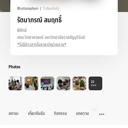
@rattanaphorn
5 เดือนที่แล้ว
รัตนาภรณ์ สมฤทธิ์
ฟิสิกส์
คณะวิทยาศาสตร์ มหาวิทยาลัยราชภัฏบุรีรัมย์
*ไม่มีข่าวสารในสาขา/หน่วยงาน*
Photos
22
more
สถานะ
เกี่ยวกับฉัน
กิจกรรม
บทความ