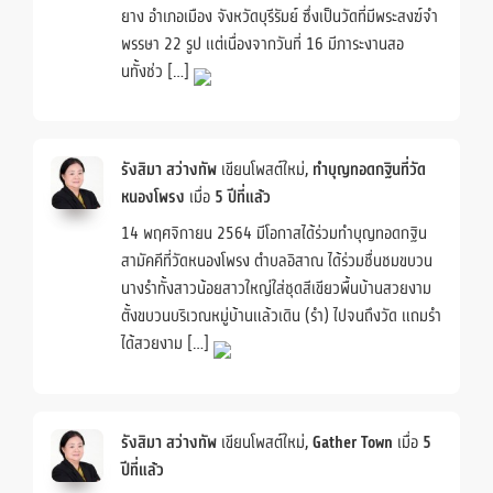
ยาง อำเภอเมือง จังหวัดบุรีรัมย์ ซึ่งเป็นวัดที่มีพระสงฆ์จำ
พรรษา 22 รูป แต่เนื่องจากวันที่ 16 มีภาระงานสอ
นทั้งช่ว […]
รังสิมา สว่างทัพ
เขียนโพสต์ใหม่,
ทำบุญทอดกฐินที่วัด
หนองโพรง
เมื่อ
5 ปีที่แล้ว
14 พฤศจิกายน 2564 มีโอกาสได้ร่วมทำบุญทอดกฐิน
สามัคคีที่วัดหนองโพรง ตำบลอิสาณ ได้ร่วมชื่นชมขบวน
นางรำทั้งสาวน้อยสาวใหญ่ใส่ชุดสีเขียวพื้นบ้านสวยงาม
ตั้งขบวนบริเวณหมู่บ้านแล้วเดิน (รำ) ไปจนถึงวัด แถมรำ
ได้สวยงาม […]
รังสิมา สว่างทัพ
เขียนโพสต์ใหม่,
Gather Town
เมื่อ
5
ปีที่แล้ว