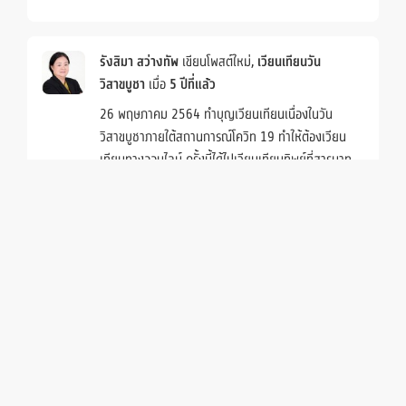
รังสิมา สว่างทัพ
เขียนโพสต์ใหม่,
เวียนเทียนวัน
วิสาขบูชา
เมื่อ
5 ปีที่แล้ว
26 พฤษภาคม 2564 ทำบุญเวียนเทียนเนื่องในวัน
Members
Groups
วิสาขบูชาภายใต้สถานการณ์โควิท 19 ทำให้ต้องเวียน
เทียนทางออนไลน์ ครั้งนี้ได้ไปเวียนเทียนทิพย์ที่สารนาท
ประเทศอินเดียโน่นอ่ะค่ะ (ได้บุญดีจัง สตางค์อยู่ครบ)
รังสิมา สว่างทัพ
เขียนโพสต์ใหม่,
ทำบุญวันเข้าพรรษา
เมื่อ
5 ปีที่แล้ว
วันที่ 25 กรกฎาคม 2564 ทำบุญหล่องเทียนพรรษา ณ
วัดหนองโพรง ต.อิสาณ อ.เมือง จ.บุรีรัมย์ รวมทั้งถวาย
เทียนจำพรรษาและผ้าอาบน้ำฝน ทางออนไลน์ ในช่วง
สถานการณ์โควิด 19