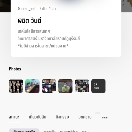
@pichit_wd
3 เดือนที่แล้ว
พิชิต วันดี
เทคโนโลยีสารสนเทศ
วิทยาศาสตร์ มหาวิทยาลัยราชภัฏบุรีรัมย์
*ไม่มีข่าวสารในสาขา/หน่วยงาน*
Photos
57
more
สถานะ
เกี่ยวกับฉัน
กิจกรรม
บทความ