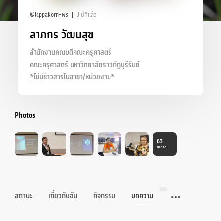
@lappakorn-ws
3 ปีที่แล้ว
ลาภกร วัฒนสุข
สำนักงานคณบดีคณะครุศาสตร์
คณะครุศาสตร์ มหาวิทยาลัยราชภัฏบุรีรัมย์
*ไม่มีข่าวสารในสาขา/หน่วยงาน*
Photos
63
more
สถานะ
เกี่ยวกับฉัน
กิจกรรม
บทความ