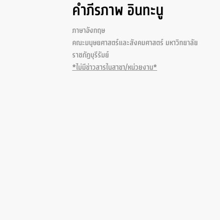
คำภีรภาพ อินทะนู
ภาษาอังกฤษ
คณะมนุษยศาสตร์และสังคมศาสตร์ มหาวิทยาลัย
ราชภัฏบุรีรัมย์
*ไม่มีข่าวสารในสาขา/หน่วยงาน*