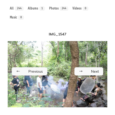
All
Albums
Photos
Videos
244
1
244
0
Music
0
IMG_1547
Previous
Next