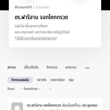
@farihan6058
5 เดือนที่แล้ว
ดร.ฟารีฮาน จอกโคกกรวด
กลุ่มวิชาพื้นฐานการศึกษา
คณะครุศาสตร์ มหาวิทยาลัยราชภัฏบุรีรัมย์
*ไม่มีข่าวสารในสาขา/หน่วยงาน*
สถานะ
เกี่ยวกับฉัน
กิจกรรม
บทความ
กิจกรรมของฉัน
กล่าวถึง
รายการโปรด
กลุ่ม
Show:
ดร.ฟารีฮาน จอกโคกกรวด
เขียนโพสต์ใหม่,
ประชุมคณะ