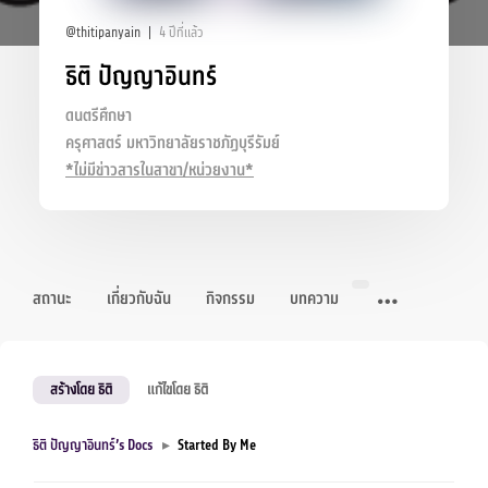
@thitipanyain
4 ปีที่แล้ว
ธิติ ปัญญาอินทร์
ดนตรีศึกษา
ครุศาสตร์ มหาวิทยาลัยราชภัฏบุรีรัมย์
*ไม่มีข่าวสารในสาขา/หน่วยงาน*
สถานะ
เกี่ยวกับฉัน
กิจกรรม
บทความ
สร้างโดย ธิติ
แก้ไขโดย ธิติ
ธิติ ปัญญาอินทร์’s Docs
▸
Started By Me