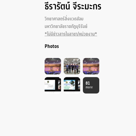
ธีรารัตน์ จีระมะกร
วิทยาศาสตร์สิ่งแวดล้อม
มหาวิทยาลัยราชภัฏบุรีรัมย์
*ไม่มีข่าวสารในสาขา/หน่วยงาน*
Photos
81
more