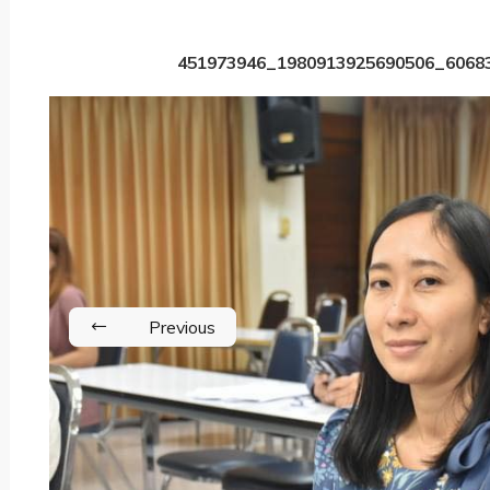
451973946_1980913925690506_6068
Previous