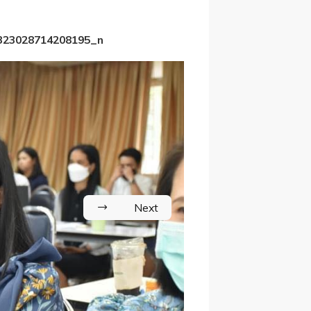
323028714208195_n
Next