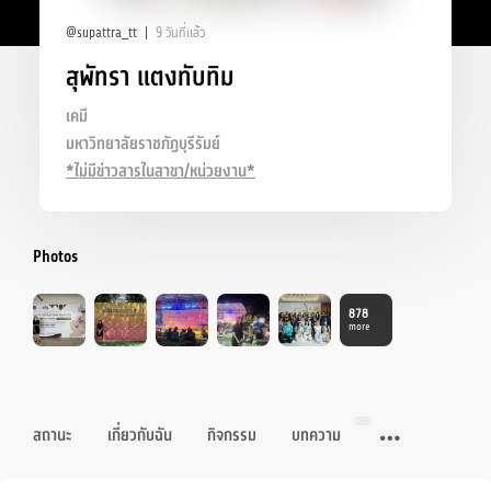
@supattra_tt
9 วันที่แล้ว
สุพัทรา แตงทับทิม
เคมี
มหาวิทยาลัยราชภัฏบุรีรัมย์
*ไม่มีข่าวสารในสาขา/หน่วยงาน*
Photos
878
more
สถานะ
เกี่ยวกับฉัน
กิจกรรม
บทความ