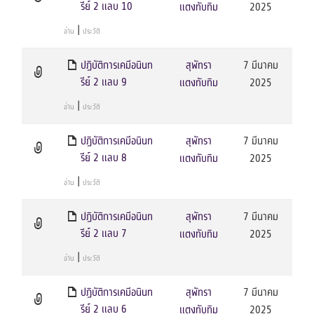
รีย์ 2 แลบ 10
แตงทับทิม
2025
|
อ่าน
ประวัติ
ปฏิบัติการเคมีอนินท
สุพัทรา
7 มีนาคม
รีย์ 2 แลบ 9
แตงทับทิม
2025
|
อ่าน
ประวัติ
ปฏิบัติการเคมีอนินท
สุพัทรา
7 มีนาคม
รีย์ 2 แลบ 8
แตงทับทิม
2025
|
อ่าน
ประวัติ
ปฏิบัติการเคมีอนินท
สุพัทรา
7 มีนาคม
รีย์ 2 แลบ 7
แตงทับทิม
2025
|
อ่าน
ประวัติ
ปฏิบัติการเคมีอนินท
สุพัทรา
7 มีนาคม
รีย์ 2 แลบ 6
แตงทับทิม
2025