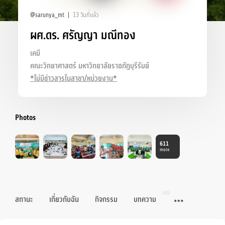
@sarunya_mt
13 วันที่แล้ว
ผศ.ดร. ศรัญญา มณีทอง
เคมี
คณะวิทยาศาสตร์ มหาวิทยาลัยราชภัฏบุรีรัมย์
*ไม่มีข่าวสารในสาขา/หน่วยงาน*
Photos
611
more
สถานะ
เกี่ยวกับฉัน
กิจกรรม
บทความ