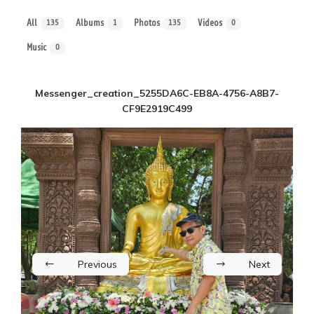
All
Albums
Photos
Videos
135
1
135
0
Music
0
Messenger_creation_5255DA6C-EB8A-4756-A8B7-
CF9E2919C499
Previous
Next