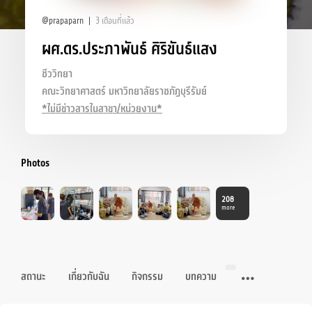
@prapaparn
3 เดือนที่แล้ว
ผศ.ดร.ประภาพันธ์ ศิริขันธ์แสง
ชีววิทยา
คณะวิทยาศาสตร์ มหาวิทยาลัยราชภัฏบุรีรัมย์
*ไม่มีข่าวสารในสาขา/หน่วยงาน*
Photos
208
more
สถานะ
เกี่ยวกับฉัน
กิจกรรม
บทความ