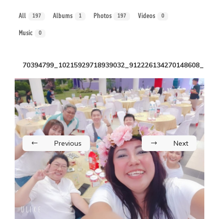
All
Albums
Photos
Videos
197
1
197
0
Music
0
70394799_10215929718939032_912226134270148608_n
Previous
Next