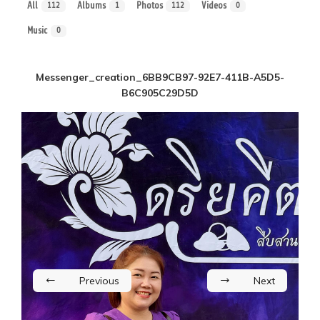
All
Albums
Photos
Videos
112
1
112
0
Music
0
Messenger_creation_6BB9CB97-92E7-411B-A5D5-
B6C905C29D5D
Previous
Next