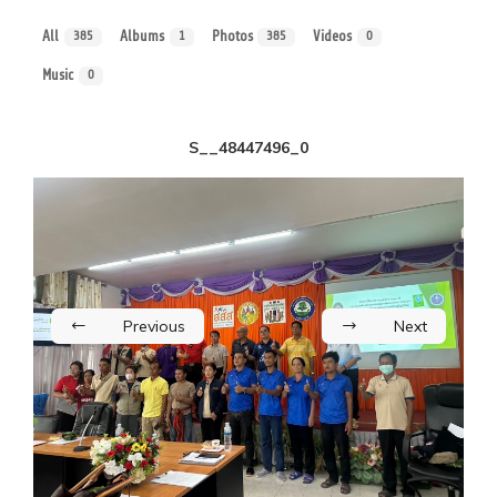
All
Albums
Photos
Videos
385
1
385
0
Music
0
S__48447496_0
Previous
Next