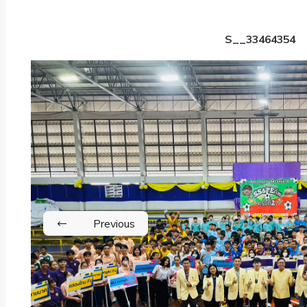
S__33464354
Previous