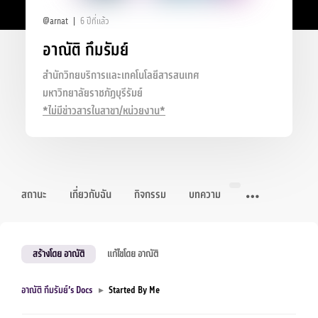
@arnat
6 ปีที่แล้ว
อาณัติ กึมรัมย์
สำนักวิทยบริการและเทคโนโลยีสารสนเทศ
มหาวิทยาลัยราชภัฏบุรีรัมย์
*ไม่มีข่าวสารในสาขา/หน่วยงาน*
สถานะ
เกี่ยวกับฉัน
กิจกรรม
บทความ
สร้างโดย อาณัติ
แก้ไขโดย อาณัติ
อาณัติ กึมรัมย์’s Docs
▸
Started By Me