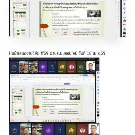
Huนำเสนองานวิจัย ff69 ผ่านระบบออนไลน์ วันที่ 18 เม.ย.69