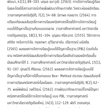
พัฒนา, 41(1), 89–103. นฤมล ธนาวุฒิ. (2563). การจัดการเรียนรู้เรื่อง
ร้อยละโดยใช้สถานการณ์จริงเพื่อพัฒนาทักษะการคิด วิเคราะห์ของนักเรียน.
วารสารครุศาสตร์ปฏิบัติ, 7(2), 54–68. นิภาพร ทองมาก. (2564). การ
เปรียบเทียบผลสัมฤทธิ์ทางการเรียนคณิตศาสตร์โดยใช้การจัดการเรียนรู้
แบบใช้ปัญหาเป็นฐานกับแบบบรรยาย. วารสารศึกษาศาสตร์ มหาวิทยาลัย
ราชภัฏนครปฐม, 18(1), 91–104. บุญชม ศรีสะอาด. (2555). วิธีการทาง
สถิติส าหรับการวิจัย. กรุงเทพฯ: สุวีริยาสาส์น. ปรียาภรณ์ มนัสชัย.
(2565). ผลของการจัดการเรียนรู้แบบใช้ปัญหาเป็นฐาน (PBL) ร่วมกับใบ
งาน คณิตศาสตร์ต่อผลสัมฤทธิ์ทางการเรียนเรื่องสัดส่วนของนักเรียนชั้น
มัธยมศึกษาปีที่ 1. วารสารศึกษาศาสตร์ มหาวิทยาลัยราชภัฏสุรินทร์, 15(1),
91–107. ปุณยวีร์ ศิริธรรม. (2562). ผลของการจัดการเรียนรู้แบบใช้
ปัญหาเป็นฐานที่มีการใช้ใบงานแบบ Box– Method ประกอบ ต่อผลสัมฤทธิ์
ทางการเรียนคณิตศาสตร์เรื่องร้อยละ. วารสารครุศาสตร์ปฏิบัติ, 9(2), 62–
75. พงษ์พิพัฒน์ วงศ์วัฒน์. (2562). การพัฒนาทักษะการแก้โจทย์ปัญหา
คณิตศาสตร์โดยใช้การจัดการเรียนรู้ แบบ PBL. วารสารครุศาสตร์
มหาวิทยาลัยราชภัฏเชียงใหม่, 14(3), 112–129. พัชรี วรรณสกุล.