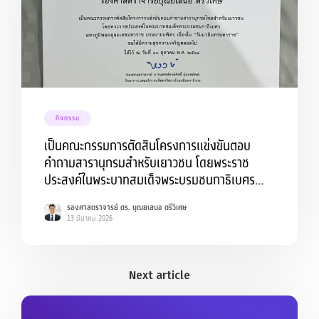
กิจกรรม
เป็นคณะกรรมการตัดสินโครงการแข่งขันตอบ
คำถามสารานุกรมสำหรับเยาวชน โดยพระราช
ประสงค์ในพระบาทสมเด็จพระบรมชนกาธิเบศร
มหาภูมิพลอดุลยเดชมหาราช บรมนาถบพิตร ณ
รองศาสตราจารย์ ดร. บุณยเสนอ ตรีวิเศษ
มหาวิทยาลัยนวมินทราธิราช
13 มีนาคม 2026