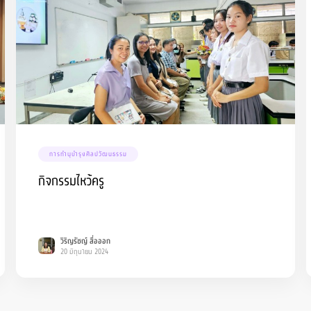
การทำนุบำรุงศิลปวัฒนธรรม
กิจกรรมไหว้ครู
วิริญรัชญ์ สื่อออก
20 มิถุนายน 2024