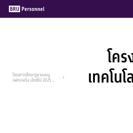
โคร
Members
Groups
เทคโนโล
โครงการศึกษาดูงานแมนู
แฟกเจอริ่ง เอ็กซ์โป 2025 ณ
ไบเทคบางนา
กรุงเทพมหานคร
นิธินันท์ มาตา
26 สิงหาคม 2025