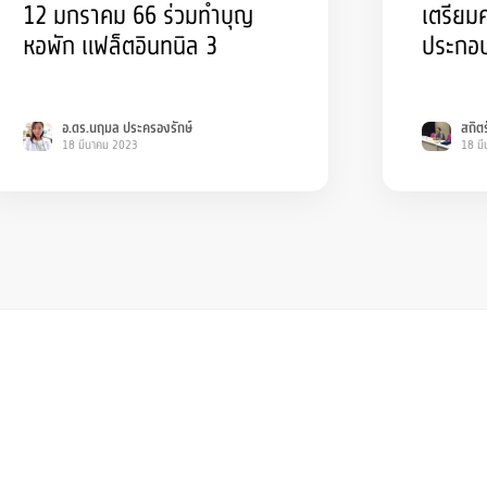
12 มกราคม 66 ร่วมทำบุญ
เตรียม
หอพัก แฟล็ตอินทนิล 3
ประกอบ
อ.ดร.นฤมล ประครองรักษ์
สถิตร
18 มีนาคม 2023
18 ม