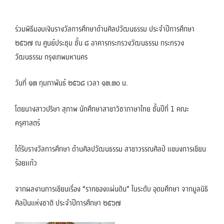
ร่วมพิธีมอบเงินรางวัลการศึกษาด้านศิลปวัฒนธรรม ประจำปีการศึกษา
๒๕๖๗ ณ ศูนย์ประชุม ชั้น ๘ อาคารกระทรวงวัฒนธรรม กระทรวง
วัฒนธรรม กรุงเทพมหานคร
วันที่ ๑๓ กุมภาพันธ์ ๒๕๖๘ เวลา ๑๓.๓๐ น.
โดยนางสาวปริษา สุภาพ นักศึกษาสาขาวิชาภาษาไทย ชั้นปีที่ 1 คณะ
ครุศาสตร์
ได้รับรางวัลการศึกษา ด้านศิลปวัฒนธรรม สาขาวรรณศิลป์ แขนงการเขียน
ร้อยแก้ว
จากผลงานการเขียนเรื่อง “รากของแผ่นดิน” ในระดับ อุดมศึกษา จากมูลนิธิ
ศิลปินแห่งชาติ ประจำปีการศึกษา ๒๕๖๗