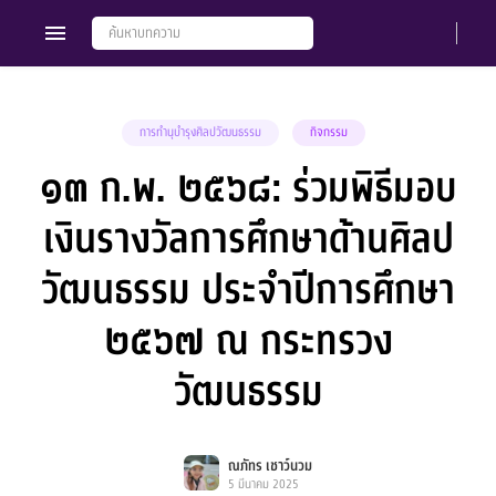
การทำนุบำรุงศิลปวัฒนธรรม
กิจกรรม
๑๓ ก.พ. ๒๕๖๘: ร่วมพิธีมอบ
Members
Groups
เงินรางวัลการศึกษาด้านศิลป
วัฒนธรรม ประจำปีการศึกษา
๒๕๖๗ ณ กระทรวง
วัฒนธรรม
ณภัทร เชาว์นวม
5 มีนาคม 2025