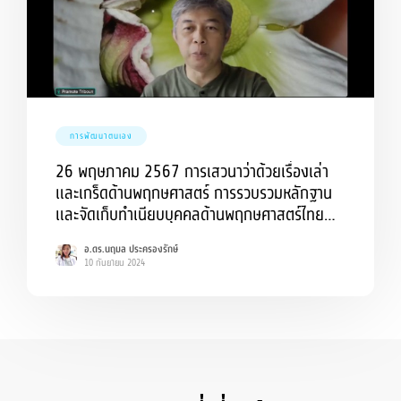
การพัฒนาตนเอง
26 พฤษภาคม 2567 การเสวนาว่าด้วยเรื่องเล่า
และเกร็ดด้านพฤกษศาสตร์ การรวบรวมหลักฐาน
และจัดเก็บทำเนียบบุคคลด้านพฤกษศาสตร์ไทย
ครั้งที่ 28 (2567/5) เรื่องราวของพระศรีมหาโพธิ์
อ.ดร.นฤมล ประครองรักษ์
ในสมัยต้นรัตนโกสินทร์
10 กันยายน 2024