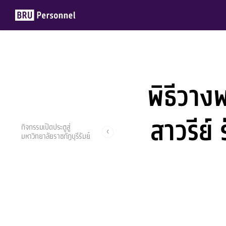
พิธีวา
Members
Groups
สาวรีย์
กิจกรรมเปิดประตูสู่
มหาวิทยาลัยราชภัฏบุรีรัมย์
เปรม อิงคเวชชากุล
7 กันยายน 2024