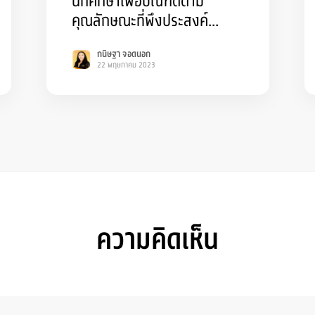
นักศึกษาเพื่อบัณฑิตตาม
คุณลักษณะที่พึงประสงค์
กิจกรรม จิตอาสาพัฒนาคณะ
กนิษฐา จอดนอก
พยาบาลศาสตร์
22 พฤษภาคม 2023
ความคิดเห็น