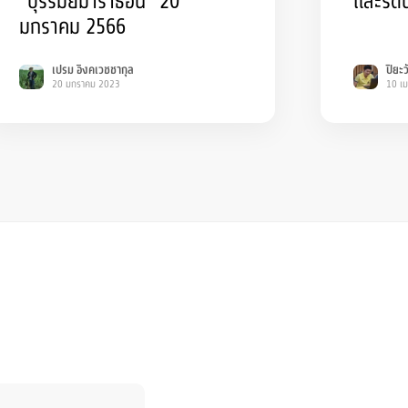
“บุรีรัมย์มาราธอน” 20
และรดน
มกราคม 2566
เปรม อิงคเวชชากุล
ปิยะ
20 มกราคม 2023
10 เ