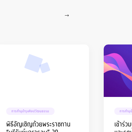
การทำนุบำรุงศิลปวัฒนธรรม
การทำนุ
พิธีอัญเชิญถ้วยพระราชทาน
เข้าร่