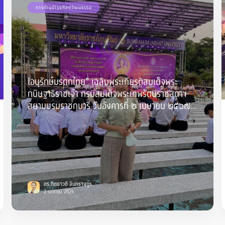
การทำนุบำรุงศิลปวัฒนธรรม
lอนุรักษ์มรดกไทย” เฉลิมพระเกียรติสมเด็จพระ
กนิษฐาธิราชเจ้า กรมสมเด็จพระเทพรัตนราชสุดาฯ
สยามบรมราชกุมารี วันอังคารที่ ๒ เมษายน ๒๕๖๗
ณ เวทีราชภัฏภิรมย์ มหาวิทยาลัยราชภัฏบุรีรัมย์
ดร.ทิตยาวดี อินทรางกูร
2 เมษายน 2024