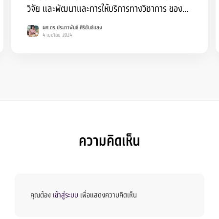
วิจัย และพัฒนาและการให้บริการทางวิชาการ ของ
สถาบันอุดมศึกษาจัดโดย กระทรวงการอุดมศึกษา
ผศ.ดร.ประภาพันธ์ ศิริขันธ์แสง
วิทยาศาสตร์ วิจัยและนวัตกรรม (อว.) และสำนักงาน
4 เมษายน 2024
สภานโยบายการอุดมศึกษา วิทยาศาสตร์ วิจัยและ
นวัตกรรมแห่งชาติ (สอวช.)
ความคิดเห็น
คุณต้อง
เข้าสู่ระบบ
เพื่อแสดงความคิดเห็น