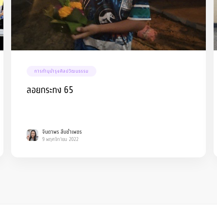
การทำนุบำรุงศิลปวัฒนธรรม
ลอยกระทง 65
จินดาพร สืบขำเพชร
9 พฤศจิกายน 2022