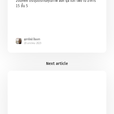
20มค66 ประชุมประกันคุณภาพ aun qa และ two ณ อาคาร
15 ชั้น 5
สุดารัตน์ ปีนะภา
20 มกราคม 2023